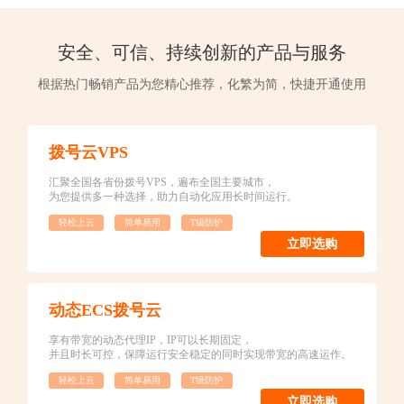
云服务器
安全、可信、持续创新的产品与服务
弹性云服务器
根据热门畅销产品为您精心推荐，化繁为简，快捷开通使用
代理IP
拨号云VPS
服务支持
汇聚全国各省份拨号VPS，遍布全国主要城市，
为您提供多一种选择，助力自动化应用长时间运行。
关于我们
轻松上云
简单易用
T级防护
立即选购
动态ECS拨号云
享有带宽的动态代理IP，IP可以长期固定，
并且时长可控，保障运行安全稳定的同时实现带宽的高速运作。
轻松上云
简单易用
T级防护
立即选购